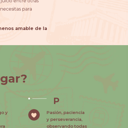
uicio entre otras
necesitas para
menos amable de la
egar?
P
go y
Pasión, paciencia
y perseverancia,
era
observando todas