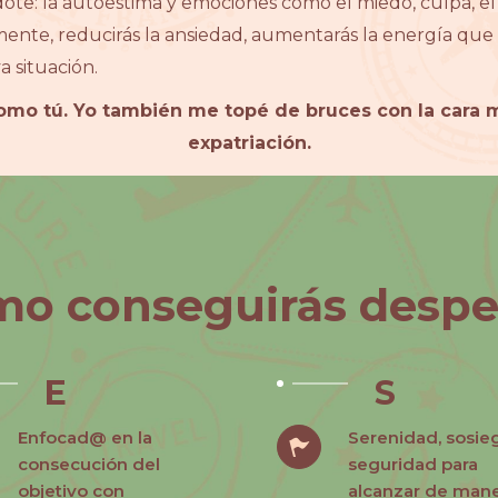
ote: la autoestima y emociones como el miedo, culpa, el j
ente, reducirás la ansiedad, aumentarás la energía que 
 situación.
omo tú. Yo también me topé de bruces con la cara 
expatriación.
o conseguirás desp
E
S
Enfocad@ en la
Serenidad, sosie
consecución del
seguridad para
objetivo con
alcanzar de man