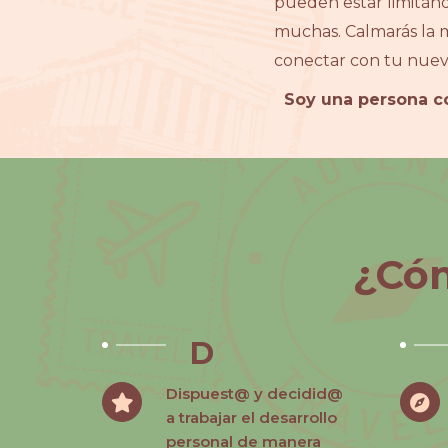
pueden estar limitánd
muchas. Calmarás la m
conectar con tu nueva
Soy una persona c
¿Cóm
D
Dispuest@ y decidid@
a trabajar el desarrollo
personal de manera