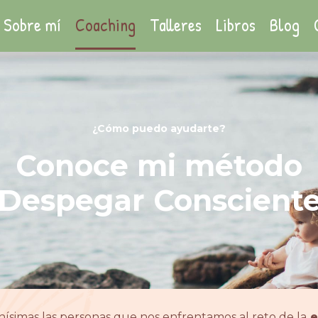
Sobre mí
Coaching
Talleres
Libros
Blog
¿Cómo puedo ayudarte?
Conoce mi método
"Despegar Consciente
simas las personas que nos enfrentamos al reto de la
e