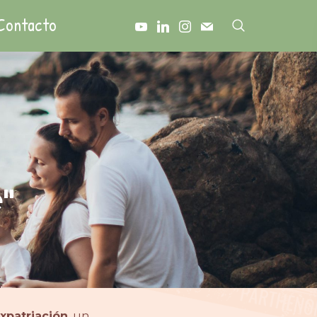
Contacto
"
xpatriación
, un